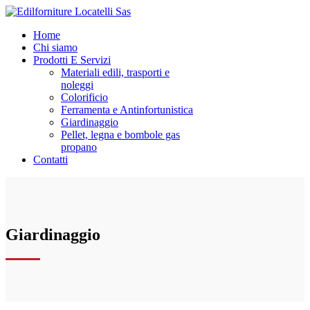
Home
Chi siamo
Prodotti E Servizi
Materiali edili, trasporti e
noleggi
Colorificio
Ferramenta e Antinfortunistica
Giardinaggio
Pellet, legna e bombole gas
propano
Contatti
Giardinaggio