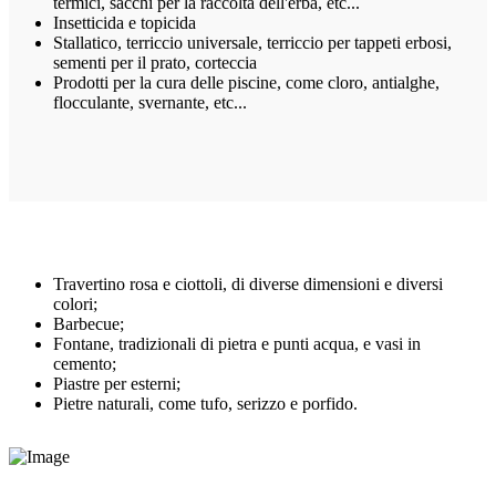
termici, sacchi per la raccolta dell'erba, etc...
Insetticida e topicida
Stallatico, terriccio universale, terriccio per tappeti erbosi,
sementi per il prato, corteccia
Prodotti per la cura delle piscine, come cloro, antialghe,
flocculante, svernante, etc...
Travertino rosa e ciottoli, di diverse dimensioni e diversi
colori;
Barbecue;
Fontane, tradizionali di pietra e punti acqua, e vasi in
cemento;
Piastre per esterni;
Pietre naturali, come tufo, serizzo e porfido.